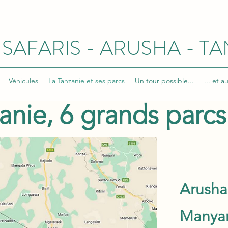
 SAFARIS - ARUSHA - T
Véhicules
La Tanzanie et ses parcs
Un tour possible...
... et au
anie,
6 grands parcs
Arusha,
Manyar