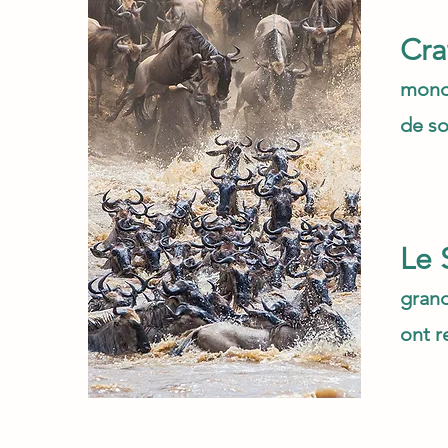
Cra
monde
de so
Le 
grand
ont r