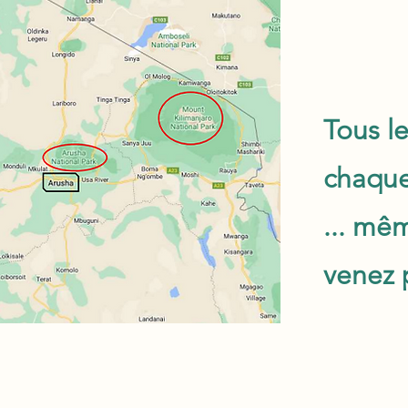
Tous le
chaque
... mê
venez p